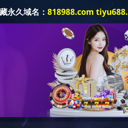
云仓与冷链中心
商业综合体
教育教学
华体在线登录入口-华体（中国）
我们
新
云仓与冷链中心
YUNCANG EKUNDA
云仓与冷链中心
化手段，定制开发云仓系统，该系统具有结构完整、功能齐备
配程度高、服务能力强、执行力精准的仓储运营团队，全面提升
并与客户、物流公司等供应链上其他服务机构的小回路闭合，显
度整合的集成化仓储服务模式。
合，面向社会服务，打造冷链物流功能健全，环境温度符合不
流中心加工、存储、物流的集中化处理，有效提高冷链端对零售